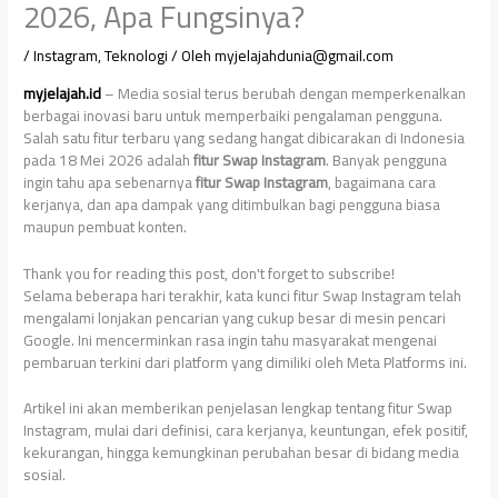
2026, Apa Fungsinya?
/
Instagram
,
Teknologi
/ Oleh
myjelajahdunia@gmail.com
myjelajah.id
– Media sosial terus berubah dengan memperkenalkan
berbagai inovasi baru untuk memperbaiki pengalaman pengguna.
Salah satu fitur terbaru yang sedang hangat dibicarakan di Indonesia
pada 18 Mei 2026 adalah
fitur Swap Instagram
. Banyak pengguna
ingin tahu apa sebenarnya
fitur Swap Instagram
, bagaimana cara
kerjanya, dan apa dampak yang ditimbulkan bagi pengguna biasa
maupun pembuat konten.
Thank you for reading this post, don't forget to subscribe!
Selama beberapa hari terakhir, kata kunci fitur Swap Instagram telah
mengalami lonjakan pencarian yang cukup besar di mesin pencari
Google. Ini mencerminkan rasa ingin tahu masyarakat mengenai
pembaruan terkini dari platform yang dimiliki oleh Meta Platforms ini.
Artikel ini akan memberikan penjelasan lengkap tentang fitur Swap
Instagram, mulai dari definisi, cara kerjanya, keuntungan, efek positif,
kekurangan, hingga kemungkinan perubahan besar di bidang media
sosial.