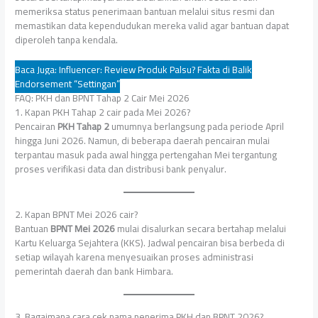
memeriksa status penerimaan bantuan melalui situs resmi dan
memastikan data kependudukan mereka valid agar bantuan dapat
diperoleh tanpa kendala.
Baca Juga:
Influencer: Review Produk Palsu? Fakta di Balik
Endorsement “Settingan”
FAQ: PKH dan BPNT Tahap 2 Cair Mei 2026
1. Kapan PKH Tahap 2 cair pada Mei 2026?
Pencairan
PKH Tahap 2
umumnya berlangsung pada periode April
hingga Juni 2026. Namun, di beberapa daerah pencairan mulai
terpantau masuk pada awal hingga pertengahan Mei tergantung
proses verifikasi data dan distribusi bank penyalur.
2. Kapan BPNT Mei 2026 cair?
Bantuan
BPNT Mei 2026
mulai disalurkan secara bertahap melalui
Kartu Keluarga Sejahtera (KKS). Jadwal pencairan bisa berbeda di
setiap wilayah karena menyesuaikan proses administrasi
pemerintah daerah dan bank Himbara.
3. Bagaimana cara cek nama penerima PKH dan BPNT 2026?