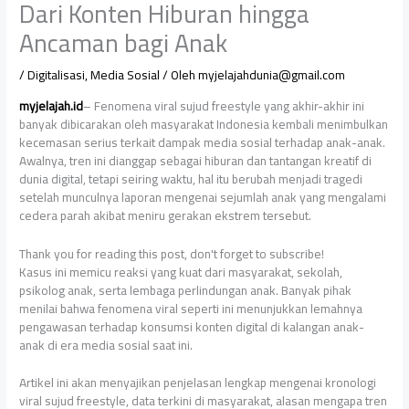
Dari Konten Hiburan hingga
Ancaman bagi Anak
/
Digitalisasi
,
Media Sosial
/ Oleh
myjelajahdunia@gmail.com
myjelajah.id
– Fenomena viral sujud freestyle yang akhir-akhir ini
banyak dibicarakan oleh masyarakat Indonesia kembali menimbulkan
kecemasan serius terkait dampak media sosial terhadap anak-anak.
Awalnya, tren ini dianggap sebagai hiburan dan tantangan kreatif di
dunia digital, tetapi seiring waktu, hal itu berubah menjadi tragedi
setelah munculnya laporan mengenai sejumlah anak yang mengalami
cedera parah akibat meniru gerakan ekstrem tersebut.
Thank you for reading this post, don't forget to subscribe!
Kasus ini memicu reaksi yang kuat dari masyarakat, sekolah,
psikolog anak, serta lembaga perlindungan anak. Banyak pihak
menilai bahwa fenomena viral seperti ini menunjukkan lemahnya
pengawasan terhadap konsumsi konten digital di kalangan anak-
anak di era media sosial saat ini.
Artikel ini akan menyajikan penjelasan lengkap mengenai kronologi
viral sujud freestyle, data terkini di masyarakat, alasan mengapa tren