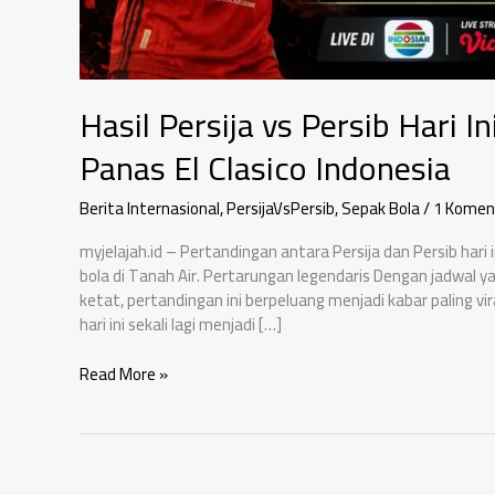
Hasil Persija vs Persib Hari 
Panas El Clasico Indonesia
Berita Internasional
,
PersijaVsPersib
,
Sepak Bola
/
1 Komen
myjelajah.id – Pertandingan antara Persija dan Persib hari
bola di Tanah Air. Pertarungan legendaris Dengan jadwal ya
ketat, pertandingan ini berpeluang menjadi kabar paling vira
hari ini sekali lagi menjadi […]
Hasil
Read More »
Persija
vs
Persib
Hari
Ini: