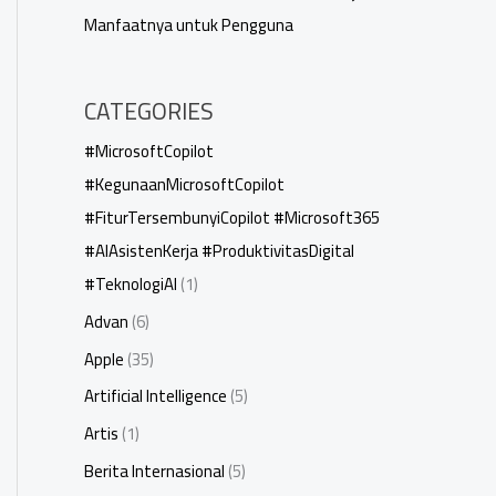
Manfaatnya untuk Pengguna
CATEGORIES
#MicrosoftCopilot
#KegunaanMicrosoftCopilot
#FiturTersembunyiCopilot #Microsoft365
#AIAsistenKerja #ProduktivitasDigital
#TeknologiAI
(1)
Advan
(6)
Apple
(35)
Artificial Intelligence
(5)
Artis
(1)
Berita Internasional
(5)