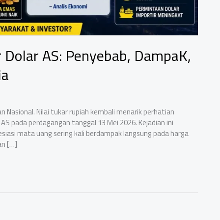
 Dolar AS: Penyebab, DampaK,
ia
 Nasional. Nilai tukar rupiah kembali menarik perhatian
AS pada perdagangan tanggal 13 Mei 2026. Kejadian ini
esiasi mata uang sering kali berdampak langsung pada harga
an […]