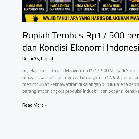
Rupiah Tembus Rp17.500 per
dan Kondisi Ekonomi Indones
DollarAS
,
Rupiah
myjelajah.id – Rupiah Menyentuh Rp17. 500 Menjadi Sorotan
masyarakat setelah menyentuh angka Rp17. 500 per dolar 
menimbulkan kekhawatiran di kalangan publik karena depr
barang impor, ongkos produksi industri, dan potensi kenaik
Rupiah
Read More »
Tembus
Rp17.500
per
Dolar
AS: