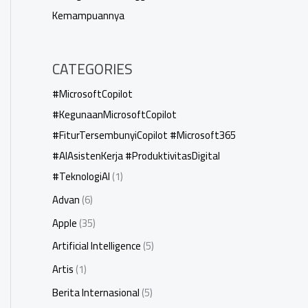
Kemampuannya
CATEGORIES
#MicrosoftCopilot
#KegunaanMicrosoftCopilot
#FiturTersembunyiCopilot #Microsoft365
#AIAsistenKerja #ProduktivitasDigital
#TeknologiAI
(1)
Advan
(6)
Apple
(35)
Artificial Intelligence
(5)
Artis
(1)
Berita Internasional
(5)