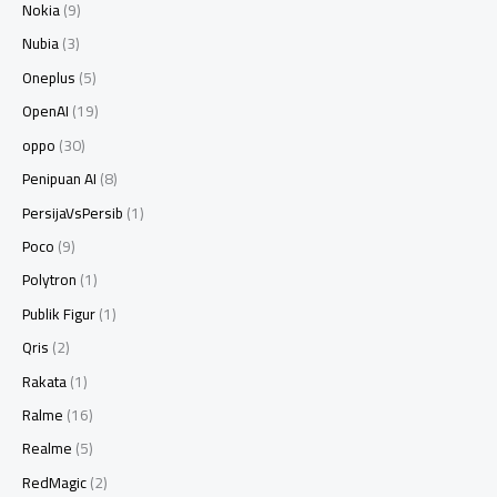
Nokia
(9)
Nubia
(3)
Oneplus
(5)
OpenAI
(19)
oppo
(30)
Penipuan AI
(8)
PersijaVsPersib
(1)
Poco
(9)
Polytron
(1)
Publik Figur
(1)
Qris
(2)
Rakata
(1)
Ralme
(16)
Realme
(5)
RedMagic
(2)