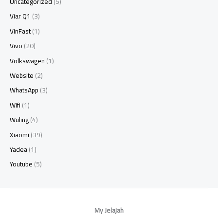
Uncategorized
(5)
Viar Q1
(3)
VinFast
(1)
Vivo
(20)
Volkswagen
(1)
Website
(2)
WhatsApp
(3)
Wifi
(1)
Wuling
(4)
Xiaomi
(39)
Yadea
(1)
Youtube
(5)
My Jelajah