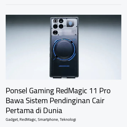
Magic
Tablet
Gaming
Pecahkan
REkor
AnTuTu
2025
Ponsel Gaming RedMagic 11 Pro
Bawa Sistem Pendinginan Cair
Pertama di Dunia
Gadget
,
RedMagic
,
Smartphone
,
Teknologi