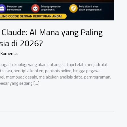
Claude: AI Mana yang Paling
sia di 2026?
 Komentar
ebagai teknologi yang akan datang, tetapi telah menjadi alat
 siswa, pencipta konten, pebisnis online, hingga pegawai
kel, membuat desain, melakukan analisis data, pemrograman,
besar yang sedang […]