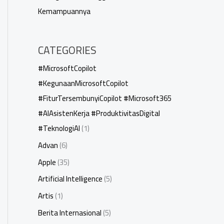
Kemampuannya
CATEGORIES
#MicrosoftCopilot
#KegunaanMicrosoftCopilot
#FiturTersembunyiCopilot #Microsoft365
#AIAsistenKerja #ProduktivitasDigital
#TeknologiAI
(1)
Advan
(6)
Apple
(35)
Artificial Intelligence
(5)
Artis
(1)
Berita Internasional
(5)