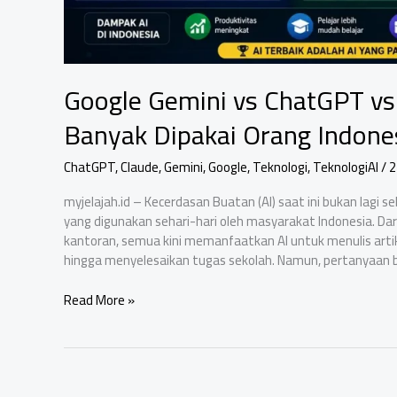
Google Gemini vs ChatGPT vs 
Banyak Dipakai Orang Indone
ChatGPT
,
Claude
,
Gemini
,
Google
,
Teknologi
,
TeknologiAI
/
2
myjelajah.id – Kecerdasan Buatan (AI) saat ini bukan lagi s
yang digunakan sehari-hari oleh masyarakat Indonesia. Dari
kantoran, semua kini memanfaatkan AI untuk menulis arti
hingga menyelesaikan tugas sekolah. Namun, pertanyaan 
Google
Read More »
Gemini
vs
ChatGPT
vs
Claude: