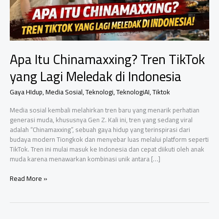
Apa Itu Chinamaxxing? Tren TikTok
yang Lagi Meledak di Indonesia
Gaya HIdup
,
Media Sosial
,
Teknologi
,
TeknologiAI
,
Tiktok
Media sosial kembali melahirkan tren baru yang menarik perhatian
generasi muda, khususnya Gen Z. Kali ini, tren yang sedang viral
adalah “Chinamaxxing”, sebuah gaya hidup yang terinspirasi dari
budaya modern Tiongkok dan menyebar luas melalui platform seperti
TikTok. Tren ini mulai masuk ke Indonesia dan cepat diikuti oleh anak
muda karena menawarkan kombinasi unik antara […]
Apa
Read More »
Itu
Chinamaxxing?
Tren
TikTok