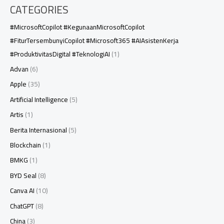
CATEGORIES
#MicrosoftCopilot #KegunaanMicrosoftCopilot
#FiturTersembunyiCopilot #Microsoft365 #AIAsistenKerja
#ProduktivitasDigital #TeknologiAI
(1)
Advan
(6)
Apple
(35)
Artificial Intelligence
(5)
Artis
(1)
Berita Internasional
(5)
Blockchain
(1)
BMKG
(1)
BYD Seal
(8)
Canva AI
(10)
ChatGPT
(8)
China
(3)