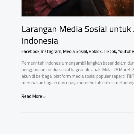
Larangan Media Sosial untuk
Indonesia
Facebook
,
Instagram
,
Media Sosial
,
Roblox
,
Tiktok
,
Youtube
Pemerintah Indonesia mengambil langkah besar dalam dun
penggunaan media sosial bagi anak-anak. Mulai 28 Maret 2
akun di berbagai platform media sosial populer seperti Tik
merupakan bagian dari upaya pemerintah untuk melindung
Larangan
Read More »
Media
Sosial
untuk
Anak
di