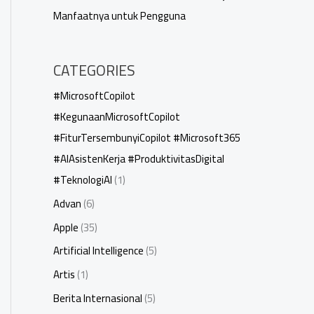
Manfaatnya untuk Pengguna
CATEGORIES
#MicrosoftCopilot
#KegunaanMicrosoftCopilot
#FiturTersembunyiCopilot #Microsoft365
#AIAsistenKerja #ProduktivitasDigital
#TeknologiAI
(1)
Advan
(6)
Apple
(35)
Artificial Intelligence
(5)
Artis
(1)
Berita Internasional
(5)