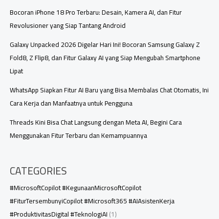
Ini
Bocoran iPhone 18 Pro Terbaru: Desain, Kamera AI, dan Fitur
Revolusioner yang Siap Tantang Android
Galaxy Unpacked 2026 Digelar Hari Ini! Bocoran Samsung Galaxy Z
Fold8, Z Flip8, dan Fitur Galaxy AI yang Siap Mengubah Smartphone
Lipat
WhatsApp Siapkan Fitur AI Baru yang Bisa Membalas Chat Otomatis, Ini
Cara Kerja dan Manfaatnya untuk Pengguna
Threads Kini Bisa Chat Langsung dengan Meta AI, Begini Cara
Menggunakan Fitur Terbaru dan Kemampuannya
CATEGORIES
#MicrosoftCopilot #KegunaanMicrosoftCopilot
#FiturTersembunyiCopilot #Microsoft365 #AIAsistenKerja
#ProduktivitasDigital #TeknologiAI
(1)