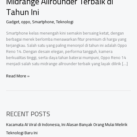
Midrange Allrounder Terbaik di
Tahun Ini
Gadget
,
oppo
,
Smartphone
,
Teknologi
Smartphone kelas menengah kini semakin bersaing ketat, dengan
berbagai merek berlomba menawarkan fitur premium di harga yang
terjangkau. Salah satu yang paling menonjol di tahun ini adalah Oppo
Reno 14. Dengan desain elegan, performa tangguh, kamera
berkualitas tinggi, serta daya tahan baterai mumpuni, Oppo Reno 14
menjadi salah satu midrange allrounder terbaik yang layak dilirik […]
Oppo
Read More »
Reno
14
–
Salah
Satu
RECENT POSTS
Midrange
Allrounder
Terbaik
Kacamata AI Viral di Indonesia, Ini Alasan Banyak Orang Mulai Melirik
di
Teknologi Baru Ini
Tahun