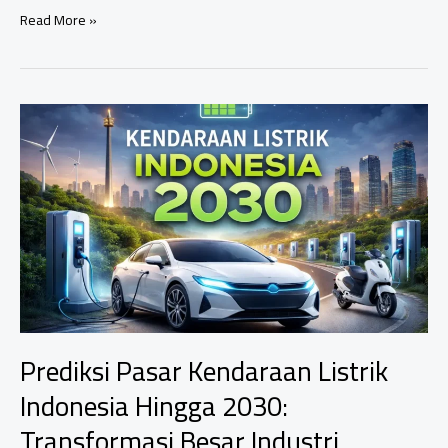
Motor
Read More »
Listrik
Makin
Didorong
Pemerintah,
Siap
Gantikan
Motor
Bensin
di
Indonesia?
Prediksi Pasar Kendaraan Listrik
Indonesia Hingga 2030:
Transformasi Besar Industri