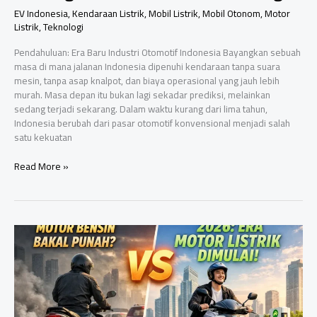
EV Indonesia
,
Kendaraan Listrik
,
Mobil Listrik
,
Mobil Otonom
,
Motor
Listrik
,
Teknologi
Pendahuluan: Era Baru Industri Otomotif Indonesia Bayangkan sebuah
masa di mana jalanan Indonesia dipenuhi kendaraan tanpa suara
mesin, tanpa asap knalpot, dan biaya operasional yang jauh lebih
murah. Masa depan itu bukan lagi sekadar prediksi, melainkan
sedang terjadi sekarang. Dalam waktu kurang dari lima tahun,
Indonesia berubah dari pasar otomotif konvensional menjadi salah
satu kekuatan
Indonesia
Read More »
di
Ambang
Jadi
Raja
Mobil
Listrik
Asia
Tenggara!
Strategi
Besar