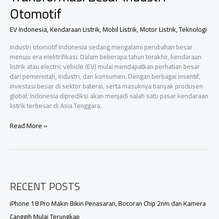
Otomotif
EV Indonesia
,
Kendaraan Listrik
,
Mobil Listrik
,
Motor Listrik
,
Teknologi
Industri otomotif Indonesia sedang mengalami perubahan besar
menuju era elektrifikasi. Dalam beberapa tahun terakhir, kendaraan
listrik atau electric vehicle (EV) mulai mendapatkan perhatian besar
dari pemerintah, industri, dan konsumen. Dengan berbagai insentif,
investasi besar di sektor baterai, serta masuknya banyak produsen
global, Indonesia diprediksi akan menjadi salah satu pasar kendaraan
listrik terbesar di Asia Tenggara.
Prediksi
Read More »
Pasar
Kendaraan
Listrik
Indonesia
Hingga
RECENT POSTS
2030:
Transformasi
Besar
iPhone 18 Pro Makin Bikin Penasaran, Bocoran Chip 2nm dan Kamera
Industri
Canggih Mulai Terungkap