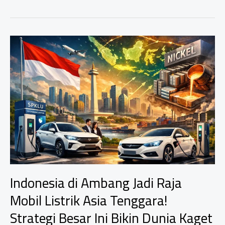
Indonesia
Full
Mobil
Listrik?
Fakta
Mengejutkan
Ini
Bikin
Anda
Pikir
Ulang!
Indonesia di Ambang Jadi Raja
Mobil Listrik Asia Tenggara!
Strategi Besar Ini Bikin Dunia Kaget