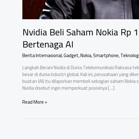
Nvidia Beli Saham Nokia Rp 1
Bertenaga AI
Berita Internasional
,
Gadget
,
Nokia
,
Smartphone
,
Teknolog
Langkah Berani Nvidia di Dunia Telekomunikasi Raksasa tek
besar di dunia industri global. Kali ini, perusahaan yang 
buatan (AI) itu dilaporkan membeli sebagian saham Nokia se
Nvidia disebut ingin memperkuat posisinya […]
Nvidia
Read More »
Beli
Saham
Nokia
Rp
16