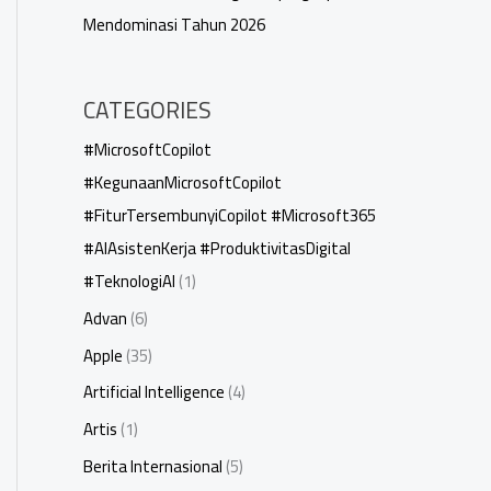
Mendominasi Tahun 2026
CATEGORIES
#MicrosoftCopilot
#KegunaanMicrosoftCopilot
#FiturTersembunyiCopilot #Microsoft365
#AIAsistenKerja #ProduktivitasDigital
#TeknologiAI
(1)
Advan
(6)
Apple
(35)
Artificial Intelligence
(4)
Artis
(1)
Berita Internasional
(5)