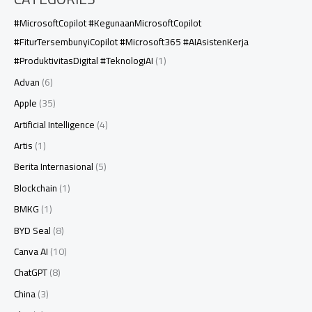
#MicrosoftCopilot #KegunaanMicrosoftCopilot
#FiturTersembunyiCopilot #Microsoft365 #AIAsistenKerja
#ProduktivitasDigital #TeknologiAI
(1)
Advan
(6)
Apple
(35)
Artificial Intelligence
(4)
Artis
(1)
Berita Internasional
(5)
Blockchain
(1)
BMKG
(1)
BYD Seal
(8)
Canva AI
(10)
ChatGPT
(8)
China
(3)