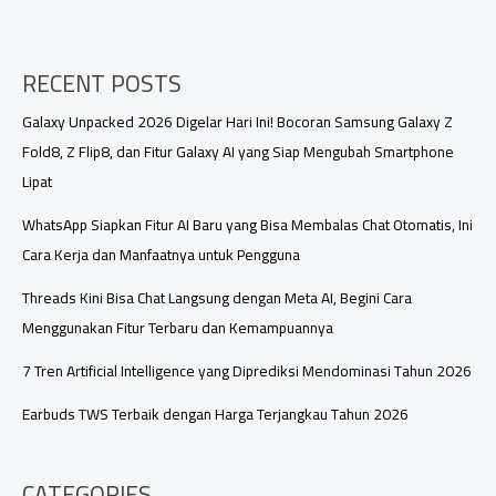
AI
yang
Satu
RECENT POSTS
Ini,
Punya
Banyak
Galaxy Unpacked 2026 Digelar Hari Ini! Bocoran Samsung Galaxy Z
Fitur
Fold8, Z Flip8, dan Fitur Galaxy AI yang Siap Mengubah Smartphone
Seru
Lipat
dan
Lucu
WhatsApp Siapkan Fitur AI Baru yang Bisa Membalas Chat Otomatis, Ini
Pastinya
Gratis
Cara Kerja dan Manfaatnya untuk Pengguna
Threads Kini Bisa Chat Langsung dengan Meta AI, Begini Cara
Menggunakan Fitur Terbaru dan Kemampuannya
7 Tren Artificial Intelligence yang Diprediksi Mendominasi Tahun 2026
Earbuds TWS Terbaik dengan Harga Terjangkau Tahun 2026
CATEGORIES