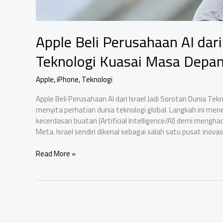
Apple Beli Perusahaan AI dari
Teknologi Kuasai Masa Depa
Apple
,
iPhone
,
Teknologi
Apple Beli Perusahaan AI dari Israel Jadi Sorotan Dunia Tekn
menyita perhatian dunia teknologi global. Langkah ini 
kecerdasan buatan (Artificial Intelligence/AI) demi mengh
Meta. Israel sendiri dikenal sebagai salah satu pusat inovas
Apple
Read More »
Beli
Perusahaan
AI
dari
Israel:
Strategi