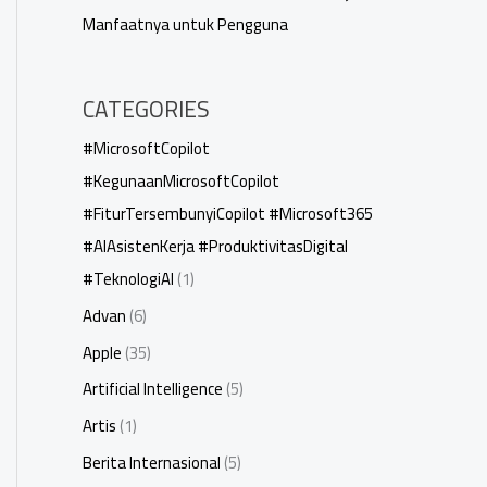
Manfaatnya untuk Pengguna
CATEGORIES
#MicrosoftCopilot
#KegunaanMicrosoftCopilot
#FiturTersembunyiCopilot #Microsoft365
#AIAsistenKerja #ProduktivitasDigital
#TeknologiAI
(1)
Advan
(6)
Apple
(35)
Artificial Intelligence
(5)
Artis
(1)
Berita Internasional
(5)