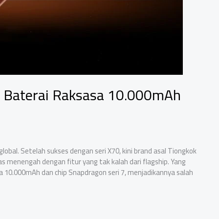
n Baterai Raksasa 10.000mAh
bal. Setelah sukses dengan seri X70, kini brand asal Tiongkok
 menengah dengan fitur yang tak kalah dari flagship. Yang
sa 10.000mAh dan chip Snapdragon seri 7, menjadikannya salah