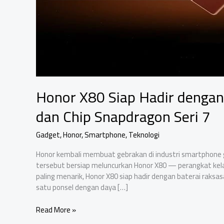
Honor X80 Siap Hadir denga
dan Chip Snapdragon Seri 7
Gadget
,
Honor
,
Smartphone
,
Teknologi
Honor kembali membuat gebrakan di industri smartphone glo
tersebut bersiap meluncurkan Honor X80 — perangkat kelas
paling menarik, Honor X80 siap hadir dengan baterai raksa
satu ponsel dengan daya […]
Honor
Read More »
X80