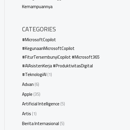
Kemampuannya
CATEGORIES
#MicrosoftCopilot
#KegunaanMicrosoftCopilot
#FiturTersembunyiCopilot #Microsoft365
#AIAsistenKerja #ProduktivitasDigital
#TeknologiAI
(1)
Advan
(6)
Apple
(35)
Artificial Intelligence
(5)
Artis
(1)
Berita Internasional
(5)