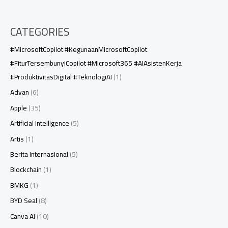
CATEGORIES
#MicrosoftCopilot #KegunaanMicrosoftCopilot
#FiturTersembunyiCopilot #Microsoft365 #AIAsistenKerja
#ProduktivitasDigital #TeknologiAI
(1)
Advan
(6)
Apple
(35)
Artificial Intelligence
(5)
Artis
(1)
Berita Internasional
(5)
Blockchain
(1)
BMKG
(1)
BYD Seal
(8)
Canva AI
(10)