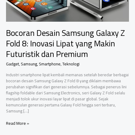
Bocoran Desain Samsung Galaxy Z
Fold 8: Inovasi Lipat yang Makin
Futuristik dan Premium
Gadget
,
Samsung
,
Smartphone
,
Teknologi
Industri smartphone lipat kembali memanas setelah beredar berbagai
bocoran desain Samsung Galaxy Z Fold 8 yang diklaim membawa
perubahan signifikan dari generasi sebelumnya. Sebagai penerus lini
flagship foldable dari Samsung Electronics, seri Galaxy Z Fold selalu
menjadi tolok ukur inovasi layar lipat di pasar global. Sejak
kemunculan generasi pertama Galaxy Fold hingga seri terbaru,
Samsung […]
Bocoran
Read More »
Desain
Samsung