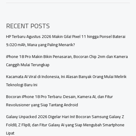
Galaxy
Z
Fold
RECENT POSTS
8:
Inovasi
Lipat
HP Terbaru Agustus 2026 Makin Gila! Pixel 11 hingga Ponsel Baterai
yang
9.020 mAh, Mana yang Paling Menarik?
Makin
Futuristik
iPhone 18 Pro Makin Bikin Penasaran, Bocoran Chip 2nm dan Kamera
dan
Canggih Mulai Terungkap
Premium
Kacamata AI Viral di Indonesia, Ini Alasan Banyak Orang Mulai Melirik
Teknologi Baru Ini
Bocoran iPhone 18 Pro Terbaru: Desain, Kamera AI, dan Fitur
Revolusioner yang Siap Tantang Android
Galaxy Unpacked 2026 Digelar Hari Ini! Bocoran Samsung Galaxy Z
Fold8, Z Flip8, dan Fitur Galaxy AI yang Siap Mengubah Smartphone
Lipat