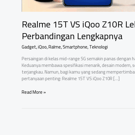
Realme 15T VS iQoo Z10R Leb
Perbandingan Lengkapnya
Gadget
,
iQoo
,
Ralme
,
Smartphone
,
Teknologi
Persaingan di kelas mid-range 5G semakin panas dengan ha
Keduanya membawa spesifikasi menarik, desain modern, se
terjangkau. Namun, bagi kamu yang sedang mempertimbangk
pertanyaan penting: Realme 15T VS iQoo Z10R […]
Realme
Read More »
15T
VS
iQoo
Z10R
Lebih
Unggul