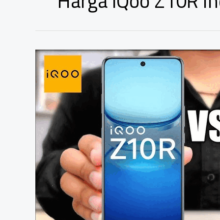
Harga iQoo Z10R I