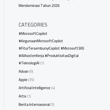
Mendominasi Tahun 2026
CATEGORIES
#MicrosoftCopilot
#KegunaanMicrosoftCopilot
#FiturTersembunyiCopilot #Microsoft365
#AIAsistenKerja #ProduktivitasDigital
#TeknologiAI
(1)
Advan
(6)
Apple
(35)
Artificial Intelligence
(4)
Artis
(1)
Berita Internasional
(5)