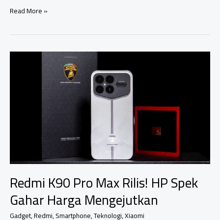
Deretan
Read More »
HP
Flagship
Yang
Harganya
Turun
Harga
Gila-
Gilaan!
Akhir
Tahun
Redmi K90 Pro Max Rilis! HP Spek
Gahar Harga Mengejutkan
Gadget
,
Redmi
,
Smartphone
,
Teknologi
,
Xiaomi