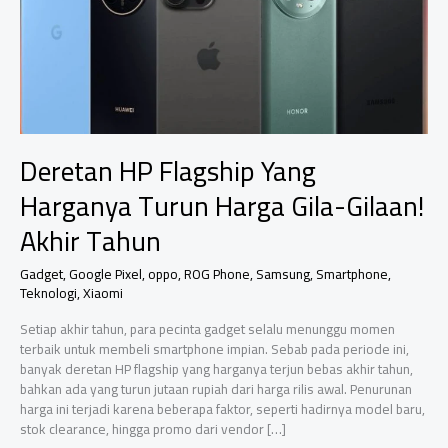
Deretan HP Flagship Yang
Harganya Turun Harga Gila-Gilaan!
Akhir Tahun
Gadget
,
Google Pixel
,
oppo
,
ROG Phone
,
Samsung
,
Smartphone
,
Teknologi
,
Xiaomi
Setiap akhir tahun, para pecinta gadget selalu menunggu momen
terbaik untuk membeli smartphone impian. Sebab pada periode ini,
banyak deretan HP flagship yang harganya terjun bebas akhir tahun,
bahkan ada yang turun jutaan rupiah dari harga rilis awal. Penurunan
harga ini terjadi karena beberapa faktor, seperti hadirnya model baru,
stok clearance, hingga promo dari vendor […]