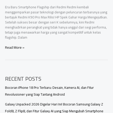
Era Baru Smartphone Flagship dari Redmi Redmi kembali
menggemparkan pasar teknologi dengan peluncuran terbarunya yang
bertajuk Redmi K90 Pro Max Rilis! HP Spek Gahar Harga Mengejutkan.
Setelah sukses besar dengan seri K sebelumnya, kini Redmi
menghadirkan perangkat yang tidak hanya unggul dari segi performa,
tetapi juga menawarkan harga yang sangat kompetitif untuk kelas
flagship. Dalam
Redmi
Read More »
K90
Pro
Max
Rilis!
HP
RECENT POSTS
Spek
Gahar
Harga
Bocoran iPhone 18 Pro Terbaru: Desain, Kamera AI, dan Fitur
Mengejutkan
Revolusioner yang Siap Tantang Android
Galaxy Unpacked 2026 Digelar Hari Ini! Bocoran Samsung Galaxy Z
Fold8, Z Flip8, dan Fitur Galaxy AI yang Siap Mengubah Smartphone