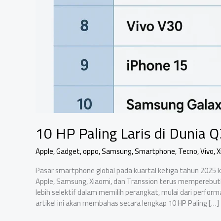
10 HP Paling Laris di Dunia 
Apple
,
Gadget
,
oppo
,
Samsung
,
Smartphone
,
Tecno
,
Vivo
,
X
Pasar smartphone global pada kuartal ketiga tahun 2025 
Apple, Samsung, Xiaomi, dan Transsion terus memperebutka
lebih selektif dalam memilih perangkat, mulai dari perform
artikel ini akan membahas secara lengkap 10 HP Paling […]