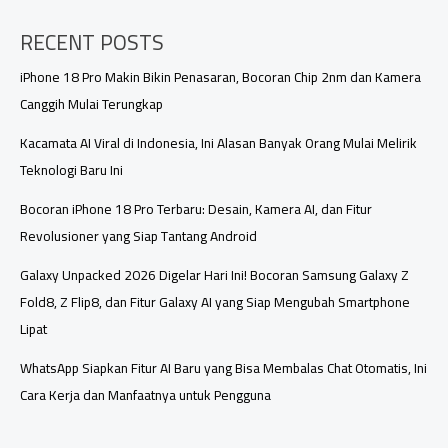
dan
RECENT POSTS
x80
Pro
Max
iPhone 18 Pro Makin Bikin Penasaran, Bocoran Chip 2nm dan Kamera
Meluncur,
Canggih Mulai Terungkap
Ini
Harga
Kacamata AI Viral di Indonesia, Ini Alasan Banyak Orang Mulai Melirik
dan
Teknologi Baru Ini
Spesifikasinya
Bocoran iPhone 18 Pro Terbaru: Desain, Kamera AI, dan Fitur
Revolusioner yang Siap Tantang Android
Galaxy Unpacked 2026 Digelar Hari Ini! Bocoran Samsung Galaxy Z
Fold8, Z Flip8, dan Fitur Galaxy AI yang Siap Mengubah Smartphone
Lipat
WhatsApp Siapkan Fitur AI Baru yang Bisa Membalas Chat Otomatis, Ini
Cara Kerja dan Manfaatnya untuk Pengguna