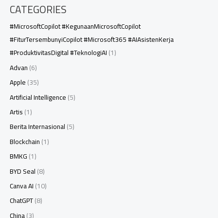
CATEGORIES
#MicrosoftCopilot #KegunaanMicrosoftCopilot
#FiturTersembunyiCopilot #Microsoft365 #AIAsistenKerja
#ProduktivitasDigital #TeknologiAI
(1)
Advan
(6)
Apple
(35)
Artificial Intelligence
(5)
Artis
(1)
Berita Internasional
(5)
Blockchain
(1)
BMKG
(1)
BYD Seal
(8)
Canva AI
(10)
ChatGPT
(8)
China
(3)