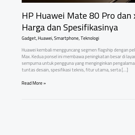
HP Huawei Mate 80 Pro dan x
Harga dan Spesifikasinya
Gadget
,
Huawei
,
Smartphone
,
Teknologi
Huawei kembali mengguncang segmen flagship dengan pelu
Max. Kedua ponsel ini membawa peningkatan besar di layar
sempurna untuk pengguna yang menginginkan pengalaman mul
tuntas desain, spesifikasi teknis, fitur utama, serta […]
HP
Read More »
Huawei
Mate
80
Pro
dan
x80
Pro