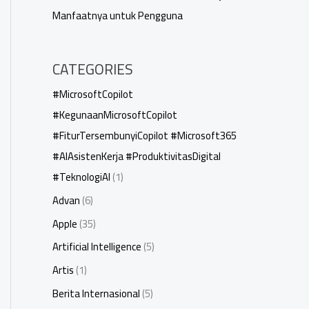
Manfaatnya untuk Pengguna
CATEGORIES
#MicrosoftCopilot
#KegunaanMicrosoftCopilot
#FiturTersembunyiCopilot #Microsoft365
#AIAsistenKerja #ProduktivitasDigital
#TeknologiAI
(1)
Advan
(6)
Apple
(35)
Artificial Intelligence
(5)
Artis
(1)
Berita Internasional
(5)