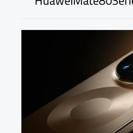
HuaweiMate80Seri