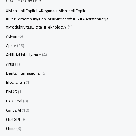
CATEGORIES
#MicrosoftCopilot #KegunaanMicrosoftCopilot
#FiturTersembunyiCopilot #Microsoft365 #AIAsistenKerja
#ProduktivitasDigital #TeknologiAI
(1)
Advan
(6)
Apple
(35)
Artificial Intelligence
(4)
Artis
(1)
Berita Internasional
(5)
Blockchain
(1)
BMKG
(1)
BYD Seal
(8)
Canva AI
(10)
ChatGPT
(8)
China
(3)