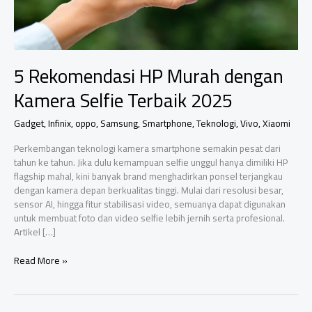
5 Rekomendasi HP Murah dengan
Kamera Selfie Terbaik 2025
Gadget
,
Infinix
,
oppo
,
Samsung
,
Smartphone
,
Teknologi
,
Vivo
,
Xiaomi
Perkembangan teknologi kamera smartphone semakin pesat dari
tahun ke tahun. Jika dulu kemampuan selfie unggul hanya dimiliki HP
flagship mahal, kini banyak brand menghadirkan ponsel terjangkau
dengan kamera depan berkualitas tinggi. Mulai dari resolusi besar,
sensor AI, hingga fitur stabilisasi video, semuanya dapat digunakan
untuk membuat foto dan video selfie lebih jernih serta profesional.
Artikel […]
5
Read More »
Rekomendasi
HP
Murah