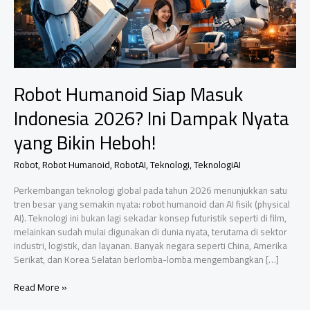
Robot Humanoid Siap Masuk
Indonesia 2026? Ini Dampak Nyata
yang Bikin Heboh!
Robot
,
Robot Humanoid
,
RobotAI
,
Teknologi
,
TeknologiAI
Perkembangan teknologi global pada tahun 2026 menunjukkan satu
tren besar yang semakin nyata: robot humanoid dan AI fisik (physical
AI). Teknologi ini bukan lagi sekadar konsep futuristik seperti di film,
melainkan sudah mulai digunakan di dunia nyata, terutama di sektor
industri, logistik, dan layanan. Banyak negara seperti China, Amerika
Serikat, dan Korea Selatan berlomba-lomba mengembangkan […]
Robot
Read More »
Humanoid