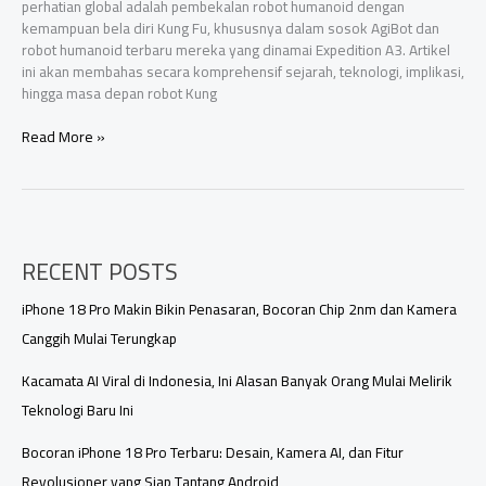
perhatian global adalah pembekalan robot humanoid dengan
kemampuan bela diri Kung Fu, khususnya dalam sosok AgiBot dan
robot humanoid terbaru mereka yang dinamai Expedition A3. Artikel
ini akan membahas secara komprehensif sejarah, teknologi, implikasi,
hingga masa depan robot Kung
Robot
Read More »
di
China
Sudah
Dibekali
Bela
RECENT POSTS
Diri
Kung
Fu
iPhone 18 Pro Makin Bikin Penasaran, Bocoran Chip 2nm dan Kamera
Canggih Mulai Terungkap
Kacamata AI Viral di Indonesia, Ini Alasan Banyak Orang Mulai Melirik
Teknologi Baru Ini
Bocoran iPhone 18 Pro Terbaru: Desain, Kamera AI, dan Fitur
Revolusioner yang Siap Tantang Android