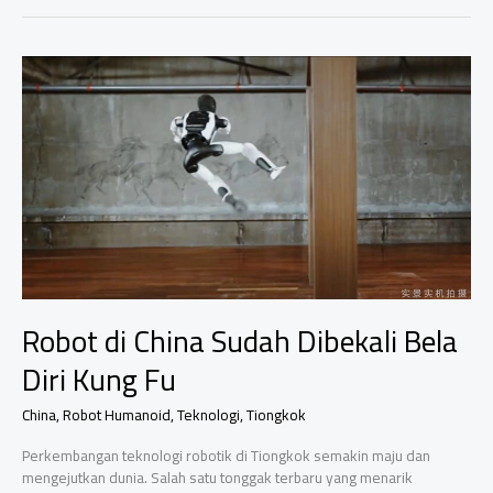
Siap
Masuk
Indonesia
2026?
Ini
Dampak
Nyata
yang
Bikin
Heboh!
Robot di China Sudah Dibekali Bela
Diri Kung Fu
China
,
Robot Humanoid
,
Teknologi
,
Tiongkok
Perkembangan teknologi robotik di Tiongkok semakin maju dan
mengejutkan dunia. Salah satu tonggak terbaru yang menarik