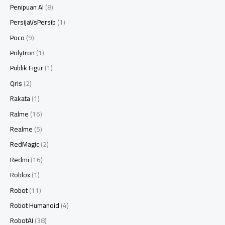
Penipuan AI
(8)
PersijaVsPersib
(1)
Poco
(9)
Polytron
(1)
Publik Figur
(1)
Qris
(2)
Rakata
(1)
Ralme
(16)
Realme
(5)
RedMagic
(2)
Redmi
(16)
Roblox
(1)
Robot
(11)
Robot Humanoid
(4)
RobotAI
(38)