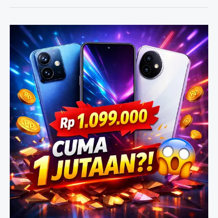
Siap
Masuk
Indonesia
2026?
Ini
Dampak
Nyata
yang
Bikin
Heboh!