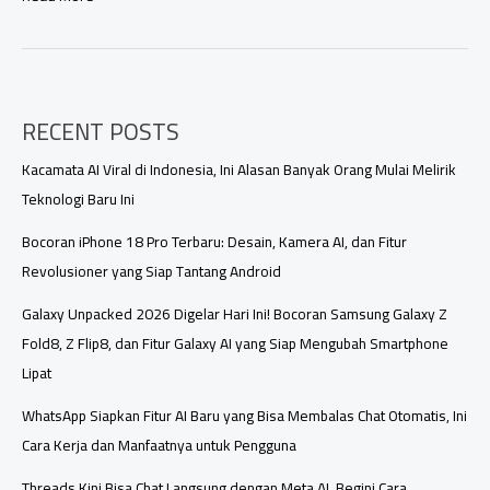
K90
Pro
Max
Flagship
Unik
RECENT POSTS
Perusak
Harga
Pasar
Kacamata AI Viral di Indonesia, Ini Alasan Banyak Orang Mulai Melirik
Teknologi Baru Ini
Bocoran iPhone 18 Pro Terbaru: Desain, Kamera AI, dan Fitur
Revolusioner yang Siap Tantang Android
Galaxy Unpacked 2026 Digelar Hari Ini! Bocoran Samsung Galaxy Z
Fold8, Z Flip8, dan Fitur Galaxy AI yang Siap Mengubah Smartphone
Lipat
WhatsApp Siapkan Fitur AI Baru yang Bisa Membalas Chat Otomatis, Ini
Cara Kerja dan Manfaatnya untuk Pengguna
Threads Kini Bisa Chat Langsung dengan Meta AI, Begini Cara