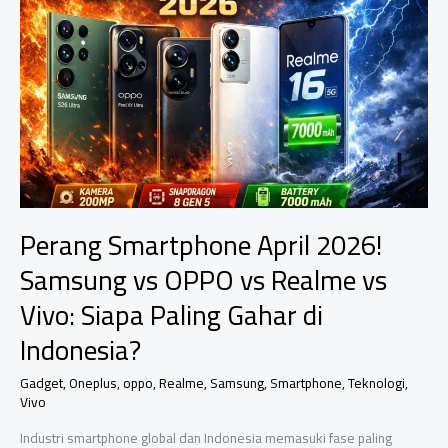
Speknya
Bikin
Kaget,
Ada
yang
120Hz
&
5G!
Perang Smartphone April 2026!
Samsung vs OPPO vs Realme vs
Vivo: Siapa Paling Gahar di
Indonesia?
Gadget
,
Oneplus
,
oppo
,
Realme
,
Samsung
,
Smartphone
,
Teknologi
,
Vivo
Industri smartphone global dan Indonesia memasuki fase paling