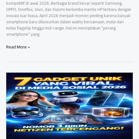
kompetitif di awal 2026. Berbagai brand besar seperti Samsung,
OPPO, OnePlus, Vivo, dan Xiaomi berlomba merilis HP terbaru dengan
inovasi luar biasa. April 2026 menjadi momen penting karena banyak
smartphone baru diluncurkan dalam waktu bersamaan, mulai dari
kelas flagship hingga mid-range. Hal ini menciptakan “perang
smartphone” yang
Perang
Read More »
Smartphone
April
2026!
Samsung
vs
OPPO
vs
Realme
vs
Vivo:
Siapa
Paling
Gahar
di