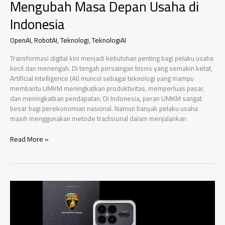
Mengubah Masa Depan Usaha di
Indonesia
OpenAI
,
RobotAI
,
Teknologi
,
TeknologiAI
Transformasi digital kini menjadi kebutuhan penting bagi pelaku usaha
kecil dan menengah. Di tengah persaingan bisnis yang semakin ketat,
Artificial Intelligence (AI) muncul sebagai teknologi yang mampu
membantu UMKM meningkatkan produktivitas, memperluas pasar,
dan meningkatkan pendapatan. Di Indonesia, peran UMKM sangat
besar bagi perekonomian nasional. Namun banyak pelaku usaha
masih menggunakan metode tradisional dalam menjalankan
Generative
Read More »
AI
untuk
UMKM:
Revolusi
Bisnis
Digital
yang
Mengubah