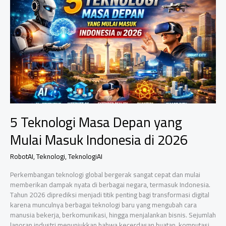
di
Media
Sosial
2026,
Nomor
3
Bikin
Netizen
Tercengang!
5 Teknologi Masa Depan yang
Mulai Masuk Indonesia di 2026
RobotAI
,
Teknologi
,
TeknologiAI
Perkembangan teknologi global bergerak sangat cepat dan mulai
memberikan dampak nyata di berbagai negara, termasuk Indonesia.
Tahun 2026 diprediksi menjadi titik penting bagi transformasi digital
karena munculnya berbagai teknologi baru yang mengubah cara
manusia bekerja, berkomunikasi, hingga menjalankan bisnis. Sejumlah
laporan industri menunjukkan bahwa kecerdasan buatan, komputasi