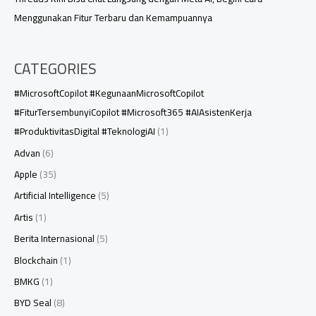
Menggunakan Fitur Terbaru dan Kemampuannya
CATEGORIES
#MicrosoftCopilot #KegunaanMicrosoftCopilot
#FiturTersembunyiCopilot #Microsoft365 #AIAsistenKerja
#ProduktivitasDigital #TeknologiAI
(1)
Advan
(6)
Apple
(35)
Artificial Intelligence
(5)
Artis
(1)
Berita Internasional
(5)
Blockchain
(1)
BMKG
(1)
BYD Seal
(8)