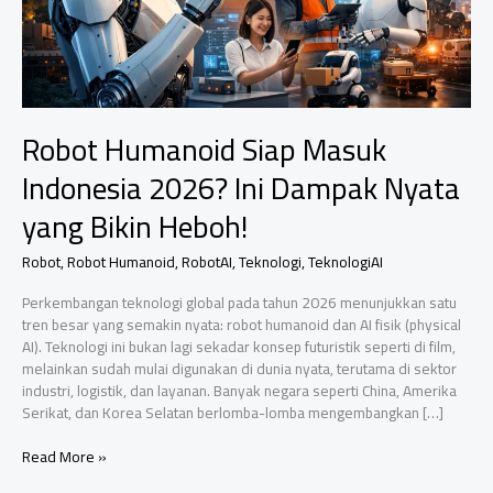
Robot Humanoid Siap Masuk
Indonesia 2026? Ini Dampak Nyata
yang Bikin Heboh!
Robot
,
Robot Humanoid
,
RobotAI
,
Teknologi
,
TeknologiAI
Perkembangan teknologi global pada tahun 2026 menunjukkan satu
tren besar yang semakin nyata: robot humanoid dan AI fisik (physical
AI). Teknologi ini bukan lagi sekadar konsep futuristik seperti di film,
melainkan sudah mulai digunakan di dunia nyata, terutama di sektor
industri, logistik, dan layanan. Banyak negara seperti China, Amerika
Serikat, dan Korea Selatan berlomba-lomba mengembangkan […]
Robot
Read More »
Humanoid