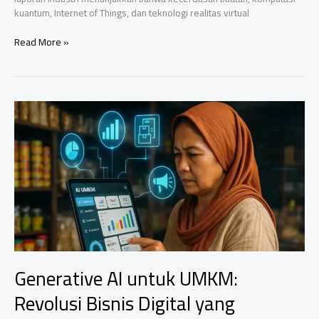
kuantum, Internet of Things, dan teknologi realitas virtual
5
Read More »
Teknologi
Masa
Depan
yang
Mulai
Masuk
Indonesia
di
2026
Generative AI untuk UMKM:
Revolusi Bisnis Digital yang