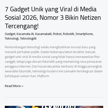
Indonesia?
7 Gadget Unik yang Viral di Media
Sosial 2026, Nomor 3 Bikin Netizen
Tercengang!
Gadget
,
Kacamata AI
,
KacamataAI
,
Robot
,
RobotAI
,
Smartphone
,
Teknologi
,
TeknologiAI
Perkembangan teknologi selalu menghadirkan inovasi baru yang
menarik perhatian publik. Dalam beberapa tahun terakhir, banyak
gadget unik viral di media sosial yang tidak hanya menawarkan fitur
canggih, tetapi juga desain futuristik yang memancing rasa penasaran
pengguna internet. Dari kacamata pintar berbasis AI hingga perangkat
wearable futuristik, teknologi modern kini semakin terintegrasi dalam
kehidupan sehari-hari. Platform
7
Read More »
Gadget
Unik
yang
Viral