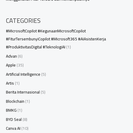
CATEGORIES
#MicrosoftCopilot #KegunaanMicrosoftCopilot
#FiturTersembunyiCopilot #Microsoft365 #AIAsistenKerja
#ProduktivitasDigital #TeknologiAI
(1)
Advan
(6)
Apple
(35)
Artificial Intelligence
(5)
Artis
(1)
Berita Internasional
(5)
Blockchain
(1)
BMKG
(1)
BYD Seal
(8)
Canva AI
(10)