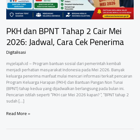
PKH dan BPNT Tahap 2 Cair Mei
2026: Jadwal, Cara Cek Penerima
Digitalisasi
myjelajah.id – Program bantuan sosial dari pemerintah kembali
menjadi perhatian masyarakat Indonesia pada Mei 2026. Banyak
keluarga penerima manfaat mulai mencari informasi terkait pencairan
Program Keluarga Harapan (PKH) dan Bantuan Pangan Non Tunai
(BPNT) tahap kedua yang dijadwalkan berlangsung pada bulan ini.
Pencarian istilah seperti “PKH cair Mei 2026 kapan? ”, “BPNT tahap 2
sudah […]
PKH
Read More »
dan
BPNT
Tahap
2