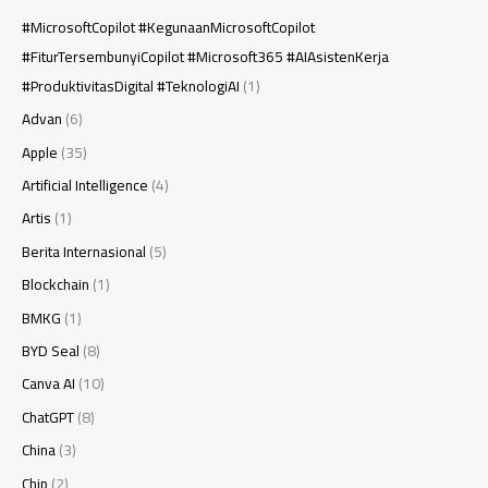
#MicrosoftCopilot #KegunaanMicrosoftCopilot
#FiturTersembunyiCopilot #Microsoft365 #AIAsistenKerja
#ProduktivitasDigital #TeknologiAI
(1)
Advan
(6)
Apple
(35)
Artificial Intelligence
(4)
Artis
(1)
Berita Internasional
(5)
Blockchain
(1)
BMKG
(1)
BYD Seal
(8)
Canva AI
(10)
ChatGPT
(8)
China
(3)
Chip
(2)