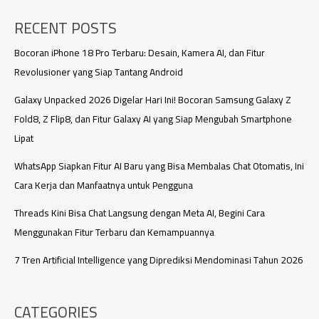
Cair
RECENT POSTS
Mei
2026:
Jadwal,
Bocoran iPhone 18 Pro Terbaru: Desain, Kamera AI, dan Fitur
Cara
Revolusioner yang Siap Tantang Android
Cek
Penerima
Galaxy Unpacked 2026 Digelar Hari Ini! Bocoran Samsung Galaxy Z
Fold8, Z Flip8, dan Fitur Galaxy AI yang Siap Mengubah Smartphone
Lipat
WhatsApp Siapkan Fitur AI Baru yang Bisa Membalas Chat Otomatis, Ini
Cara Kerja dan Manfaatnya untuk Pengguna
Threads Kini Bisa Chat Langsung dengan Meta AI, Begini Cara
Menggunakan Fitur Terbaru dan Kemampuannya
7 Tren Artificial Intelligence yang Diprediksi Mendominasi Tahun 2026
CATEGORIES